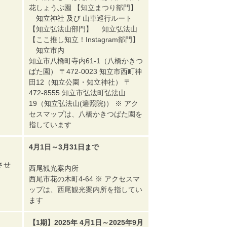
花しょうぶ園 【知立まつり部門】
知立神社 及び 山車巡行ルート
【知立弘法山部門】 知立弘法山
【ここ推し知立！Instagram部門】
知立市内
知立市八橋町寺内61-1（八橋かきつ
ばた園） 〒472-0023 知立市西町神
田12（知立公園・知立神社） 〒
472-8555 知立市弘法町弘法山
19（知立弘法山(遍照院)） ※ アク
セスマップは、八橋かきつばた園を
指しています
4月1日～3月31日まで
させ
西尾観光案内所
西尾市花の木町4-64 ※ アクセスマ
ップは、西尾観光案内所を指してい
ます
【1期】2025年 4月1日～2025年9月