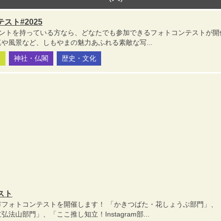
スト#2025
開アカウントを持っている方なら、どなたでも参加できるフォトコンテストが開
や風景など、しもやまの魅力あふれる素敵な写...
園
神社・仏閣
歴史・文化
スト
市フォトコンテストを開催します！ 「かきつばた・花しょうぶ部門」、
法山部門」、「ここ推し知立！Instagram部...