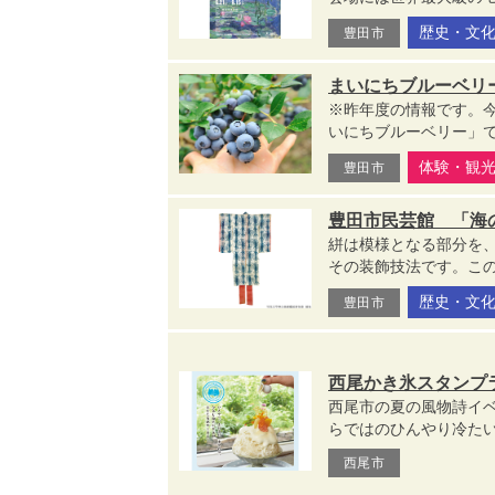
歴史・文
豊田市
まいにちブルーベリ
※昨年度の情報です。
いにちブルーベリー」では
体験・観
豊田市
豊田市民芸館 「海
絣は模様となる部分を
その装飾技法です。この
歴史・文
豊田市
西尾かき氷スタンプラ
西尾市の夏の風物詩イベ
らではのひんやり冷たい
西尾市