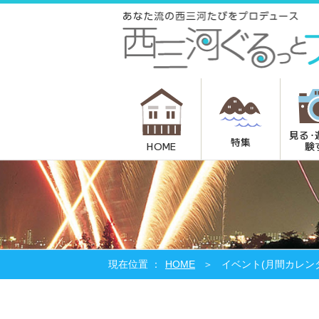
見る･
特集
験
HOME
HOME
イベント(月間カレン