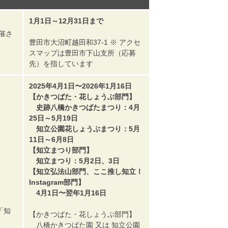
1月1日～12月31日まで
催さ
豊田市大沼町越田和37-1 ※ アクセ
スマップは豊田市下山支所（応募
先）を指しています
2025年4月1日〜2026年1月16日
【かきつばた・花しょうぶ部門】
史跡八橋かきつばたまつり：4月
25日～5月19日
知立公園花しょうぶまつり：5月
11日～6月8日
【知立まつり部門】
知立まつり：5月2日、3日
【知立弘法山部門、ここ推し知立！
Instagram部門】
4月1日〜翌年1月16日
「知
【かきつばた・花しょうぶ部門】
八橋かきつばた園 又は 知立公園