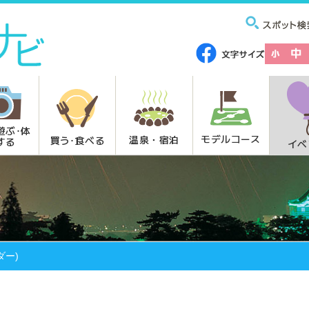
遊ぶ･体
モデルコース
温泉・宿泊
買う･食べる
する
イベ
ダー)