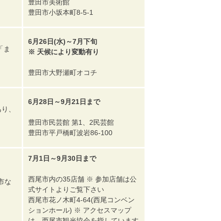
豊田市美術館
豊田市小坂本町8-5-1
6月26日(水)～7月下旬
「ま
※ 天候により変動有り
豊田市大野瀬町オコチ
6月28日～9月21日まで
あり、
豊田市民芸館 第1、2民芸館
豊田市平戸橋町波岩86-100
7月1日～9月30日まで
西尾市内の35店舗 ※ 参加店舗は公
市な
式サイトよりご覧下さい
西尾市花ノ木町4-64(西尾コンベン
ションホール) ※ アクセスマップ
は、西尾市観光協会を指しています