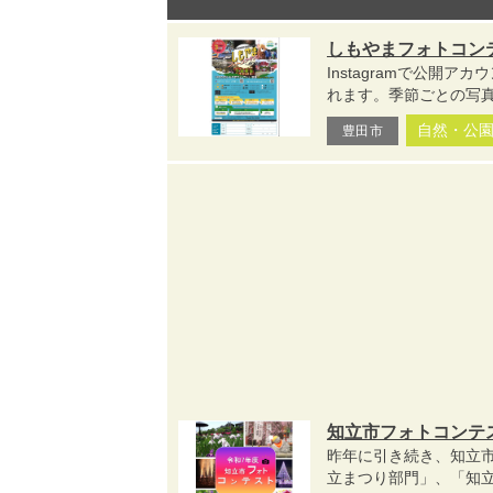
しもやまフォトコンテ
Instagramで公
れます。季節ごとの写真
自然・公
豊田市
知立市フォトコンテ
昨年に引き続き、知立
立まつり部門」、「知立弘