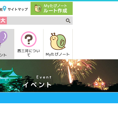
西三河につい
Myたびノート
て
ント