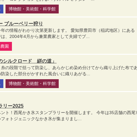
化
博物館・美術館・科学館
ー ブルーベリー狩り
今年の情報がわかり次第更新します。 愛知県豊田市（稲武地区）にある
、2004年4月から兼業農家として夫婦でブ...
光農園
のシルクロード 絣の道」
、糸の段階で括って防染し、あらかじめ染め分けてから織り上げた布で
防染した部分がかすれた風合いに織りあがる...
化
博物館・美術館・科学館
リー2025
ント！西尾かき氷スタンプラリーを開催します。 今年は35店舗の西尾
フォトジェニックなかき氷が集まりまし...