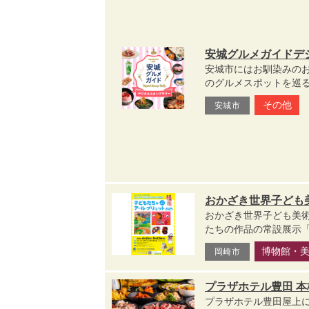
安城グルメガイドデ
安城市にはお馴染みの
のグルメスポットを巡る
その他
安城市
おかざき世界子ども美
おかざき世界子ども美術
たちの作品の常設展示「
博物館・
岡崎市
プラザホテル豊田 本
プラザホテル豊田屋上