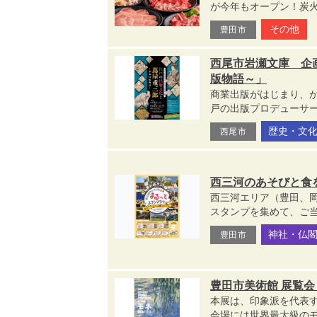
が今年もオープン！炭火
その他
豊田市
西尾市岩瀬文庫 企画
版物語～」
商業出版がはじまり、
戸の出版プロデューサー
歴史・文
西尾市
西三河のあそびと食
西三河エリア（豊田、
スタンプを集めて、ご当
神社・仏
豊田市
豊田市美術館 展覧会
本展は、印象派を代表する
会場には世界最大級のモ