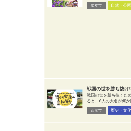
自然・公
知立市
戦国の世を勝ち抜け!
戦国の世を勝ち抜くた
ると、6人の大名が何か
歴史・文
西尾市