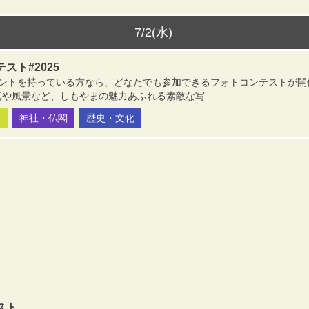
7/2(水)
スト#2025
開アカウントを持っている方なら、どなたでも参加できるフォトコンテストが開
や風景など、しもやまの魅力あふれる素敵な写...
園
神社・仏閣
歴史・文化
スト