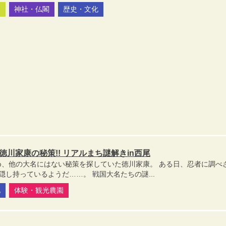
園
神社・仏閣
歴史・文化
徳川家康の秘策!! リアルまち謎解きin西尾
め、他の大名にはない秘策を探していた徳川家康。 ある日、忍者に調べ
隠し持っているようだ……。 戦国大名たちの謎...
化
体験・観光農園