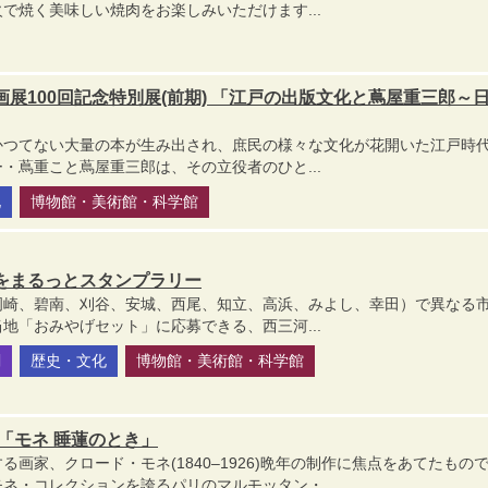
で焼く美味しい焼肉をお楽しみいただけます...
展100回記念特別展(前期) 「江戸の出版文化と蔦屋重三郎～
かつてない大量の本が生み出され、庶民の様々な文化が花開いた江戸時
・蔦重こと蔦屋重三郎は、その立役者のひと...
化
博物館・美術館・科学館
をまるっとスタンプラリー
岡崎、碧南、刈谷、安城、西尾、知立、高浜、みよし、幸田）で異なる
地「おみやげセット」に応募できる、西三河...
閣
歴史・文化
博物館・美術館・科学館
「モネ 睡蓮のとき」
画家、クロード・モネ(1840–1926)晩年の制作に焦点をあてたもの
ネ・コレクションを誇るパリのマルモッタン・...