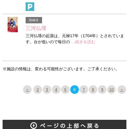
岡崎市
三河仏壇
三河仏壇の起源は、元禄17年（1704年）とされていま
す。台が低いので毎日の
…続きを読む
※施設の情報は、変わる可能性がございます。ご了承ください。
＜
2
3
4
5
6
7
8
9
10
＞