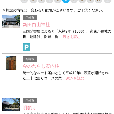
※施設の情報は、変わる可能性がございます。ご了承ください。
岡崎市
新田白山神社
三国聞書集によると「永禄9年（1566）、家康が在城の
折、厄除け、開運、祈
…続きを読む
岡崎市
金のわらじ案内柱
統一的なルート案内として平成19年に設置が開始され
た二十七曲りコースの案
…続きを読む
岡崎市
明願寺