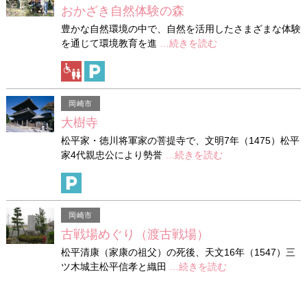
おかざき自然体験の森
豊かな自然環境の中で、自然を活用したさまざまな体験
を通じて環境教育を進
…続きを読む
岡崎市
大樹寺
松平家・徳川将軍家の菩提寺で、文明7年（1475）松平
家4代親忠公により勢誉
…続きを読む
岡崎市
古戦場めぐり（渡古戦場）
松平清康（家康の祖父）の死後、天文16年（1547）三
ツ木城主松平信孝と織田
…続きを読む