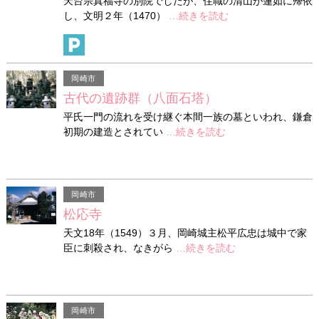
天台宗真福寺の別院でしたが、住職の清山が蓮如に帰依
し、文明２年（1470）
…続きを読む
岡崎市
古代の遺跡群（八面石塔）
平氏一門の流れを受け継ぐ本間一族の墓といわれ、鎌倉
初期の建造とされてい
…続きを読む
岡崎市
松応寺
天文18年（1549）３月、岡崎城主松平広忠は城中で家
臣に刺殺され、なきがら
…続きを読む
岡崎市