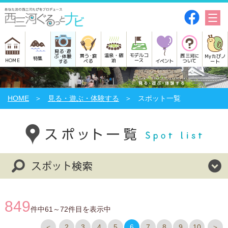
見る･遊
モデルコ
温泉・宿
買う･食
西三河に
Myたびノ
ぶ･体験
特集
HOME
ース
泊
べる
イベント
ついて
ート
する
HOME
見る・遊ぶ・体験する
スポット一覧
849
件中61～72件目を表示中
＜
2
3
4
5
6
7
8
9
10
＞