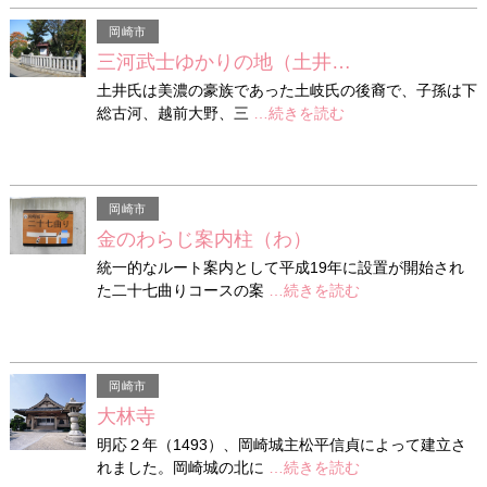
岡崎市
三河武士ゆかりの地（土井…
土井氏は美濃の豪族であった土岐氏の後裔で、子孫は下
総古河、越前大野、三
…続きを読む
岡崎市
金のわらじ案内柱（わ）
統一的なルート案内として平成19年に設置が開始され
た二十七曲りコースの案
…続きを読む
岡崎市
大林寺
明応２年（1493）、岡崎城主松平信貞によって建立さ
れました。岡崎城の北に
…続きを読む