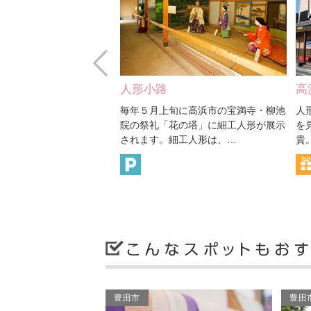
Prev
路
高浜茶屋 吉貴
上旬に高浜市の宝満寺・柳池
人形の町高浜市で、等身大人形歌舞伎
「花の塔」に細工人形が展示
を見学することができる高浜茶屋吉
。細工人形は、…
貴。 1階では、お茶のお…
豊田市
豊田