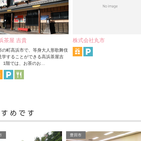
株式会社丸市
柳池院
毎年5月上旬に高浜市の宝満寺
院の祭礼「花の塔」に細工人形
されます。細工人形は、…
市
豊田市