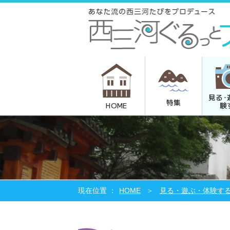
見る･
特集
験
HOME
HOME
見る・遊ぶ・体験す