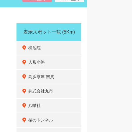
表示スポット一覧
(5Km)
柳池院
人形小路
高浜茶屋 吉貴
株式会社丸市
八幡社
桜のトンネル