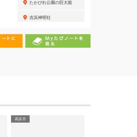
たかびれ公園の巨大龍
吉浜神明社
中部公園
藤江の渡し跡
ふれあい手づくり公園
大山緑地の大タヌキ
大山緑地
春日神社
高浜市
高浜市
有限会社上鬼栄