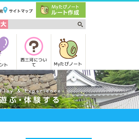
西三河につい
Myたびノート
て
ント