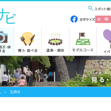
遊ぶ･体
モデルコース
温泉・宿泊
買う･食べる
する
イベ
る
宝満寺