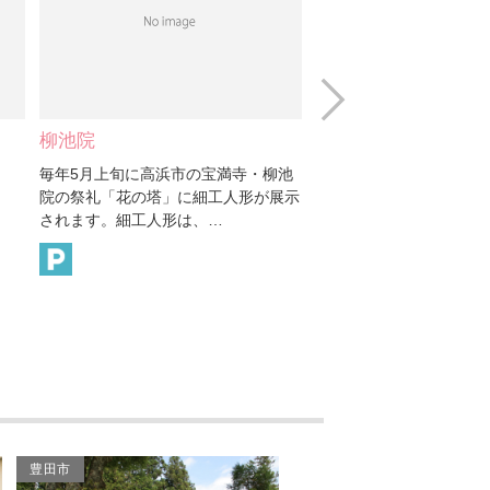
鬼源
大山千本桜（大山緑地）
Next
グリーンランドフジウラ
人形小路
高浜茶屋 吉貴
辰巳製陶所
・柳池
毎年５月上旬に高浜市の宝満寺・柳池
人形の町高浜市で、等
が展示
院の祭礼「花の塔」に細工人形が展示
を見学することができ
蓮乗院の飾り瓦
されます。細工人形は、…
貴。 1階では、お茶の
高取山 専修坊
株式会社オレンジツーリ
スト
山本鬼瓦工業株式会社
JAあいち中央 産直センタ
豊田市
ー高浜