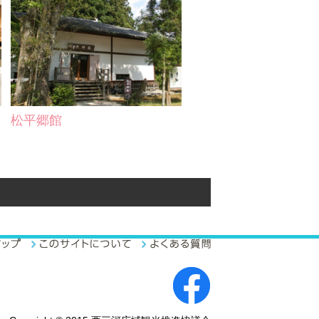
恩任寺
稗田川の桜と菜の花
ボートパーク・ＮＴＰマ
リーナ高浜
松平郷館
丹鏡窯
観音寺「衣浦観音」
宝満寺