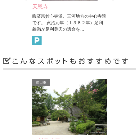
天恩寺
みどりの…
臨済宗妙心寺派、三河地方の中心寺院
は「仰ぎ見る」
です。 貞治元年（１３６２年）足利
たえる」という
義満が足利尊氏の遺命を…
山…
岡崎市
豊田市
巨木めぐり（夏山の根上が…
樹高35mで、樹齢は800年～1,000年
といわれます。夏山の諏訪社にそびえ
立つ大木で、根が浮き上が…