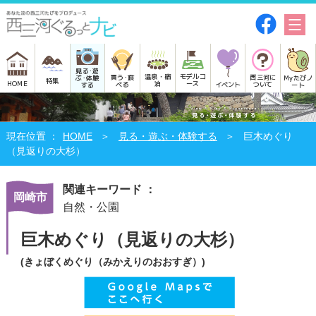
見る･遊
モデルコ
温泉・宿
買う･食
西三河に
Myたびノ
ぶ･体験
特集
HOME
ース
泊
べる
イベント
ついて
ート
する
HOME
見る・遊ぶ・体験する
巨木めぐり
（見返りの大杉）
関連キーワード ：
岡崎市
自然・公園
巨木めぐり（見返りの大杉）
(きょぼくめぐり（みかえりのおおすぎ）)