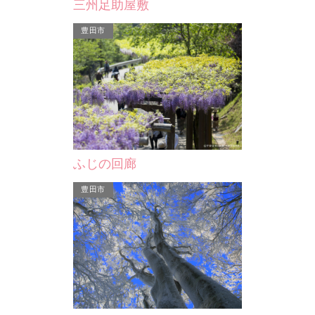
三州足助屋敷
岡崎市
豊田市
の根上が…
森の総合駅（水とみどりの…
ふじの回廊
年～1,000年
平成18年、岡崎市と額田町が合併し、
諏訪社にそびえ
乙川水系の人と森がひとつになりまし
豊田市
上が…
た。この豊かな水源の森…