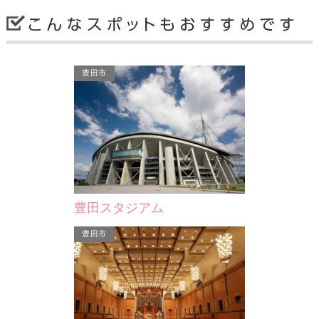
豊田市
城)
髙橋節郎館
豊田市美術
挙母の地に転封
豊田市美術館の別館として敷地内に隣
豊田市の市街
が、1756年
接する、現代漆芸家・髙橋節郎
つ美術館。こ
工事…
（1914-2007）の作品を展示す…
た旧挙母藩の
豊田スタジアム
豊田市
豊田市