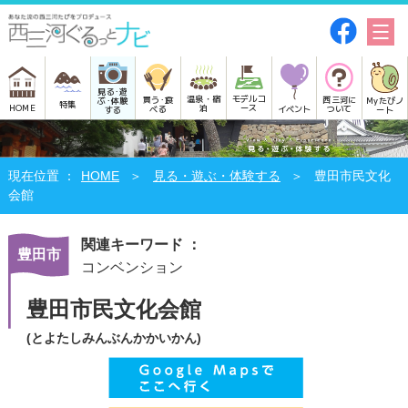
見る･遊
モデルコ
温泉・宿
買う･食
西三河に
Myたびノ
ぶ･体験
特集
HOME
ース
泊
べる
イベント
ついて
ート
する
HOME
見る・遊ぶ・体験する
豊田市民文化
会館
関連キーワード ：
豊田市
コンベンション
豊田市民文化会館
(とよたしみんぶんかかいかん)