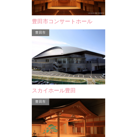
豊田市美術館
豊田市コンサートホール
して敷地内に隣
豊田市の市街地を一望できる城址に建
髙橋節郎
つ美術館。ここは「七州城」と呼ばれ
豊田市
品を展示す…
た旧挙母藩の城があった…
スカイホール豊田
豊田市