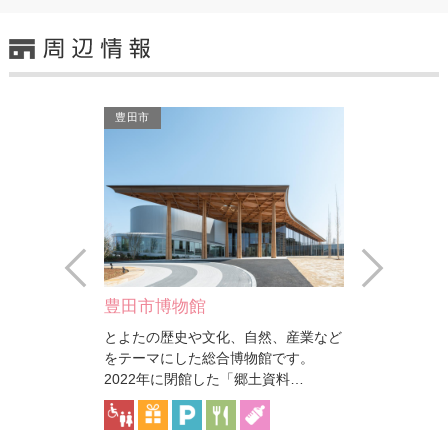
豊田市
豊田市
Prev
Next
挙母城隅櫓跡(七州城)
髙橋節郎館
自然、産業など
上州国安中城よりこの挙母の地に転封
豊田市美術館
物館です。
し藩主となった内藤政苗が、1756年
接する、現代
郷土資料…
より挙母城（桜城）の工事…
（1914-20
豊田市
豊田市