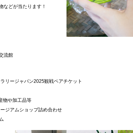
産物などが当たります！
交流館
ラリージャパン2025観戦ペアチケット
産物や加工品等
ュージアムショップ詰め合わせ
ム