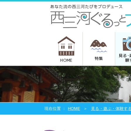
見る･
特集
験
HOME
HOME
見る・遊ぶ・体験す