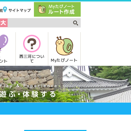
西三河につい
Myたびノート
て
ント