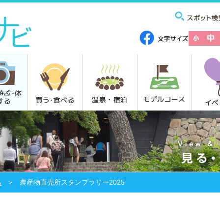
遊ぶ･体
モデルコース
温泉・宿泊
買う･食べる
する
イベ
る
農産物直売所スタンプラリー2025