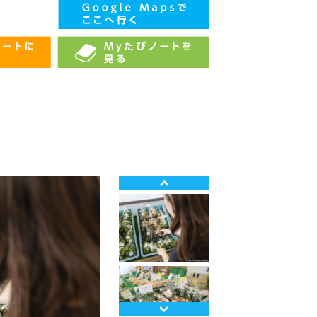
Prev
Next