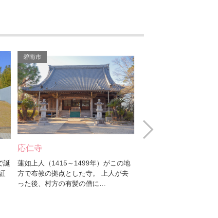
應春寺
妙法寺
碧南市
碧南市
照光寺
匠の耳かき
JAあいち中央 産直センタ
ー高浜
Next
ありがとうの里（七福醸
油ヶ淵
油ヶ淵水辺公園 水
造株式会社）
の地
愛知県内で唯一の天然湖沼。周囲6.3
油ヶ淵水辺公園は、愛知
去
ｋｍ、面積0.62ｋｍ、平均水深は3
天然湖沼『油ヶ淵（あぶ
願隋寺
ｍ、海水と淡水の混じりあっ…
とその周辺の区域を含む
藤秀寺