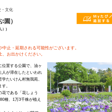
史・文化
ぶ園）
ん）)
や中止・延期される可能性がございます。
上、お出かけください。
に位置する公園で、油ヶ
上人が滞在したといわれ
哲学たいけん村無我苑、
ます。
の花である「花しょう
80種、1万3千株が植え