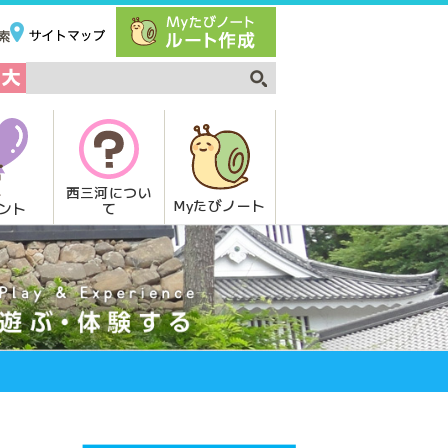
西三河につい
Myたびノート
て
ント