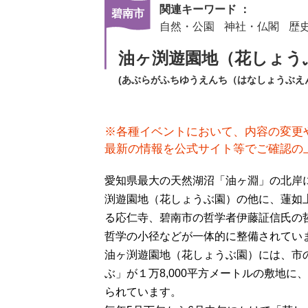
関連キーワード ：
碧南市
自然・公園
神社・仏閣
歴
油ヶ渕遊園地（花しょう
(あぶらがふちゆうえんち（はなしょうぶえ
※各種イベントにおいて、内容の変更
最新の情報を公式サイト等でご確認の
愛知県最大の天然湖沼「油ヶ淵」の北岸
渕遊園地（花しょうぶ園）の他に、蓮如
る応仁寺、碧南市の哲学者伊藤証信氏の
哲学の小径などが一体的に整備されてい
油ヶ渕遊園地（花しょうぶ園）には、市
ぶ」が１万8,000平方メートルの敷地に、
られています。