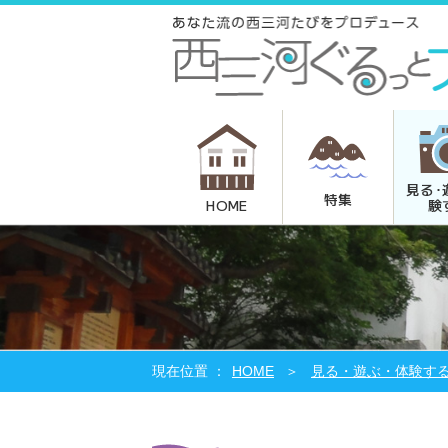
見る･
特集
験
HOME
HOME
見る・遊ぶ・体験す