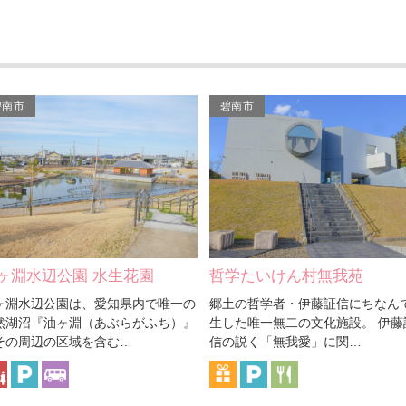
碧南市
碧南市
学たいけん村無我苑
応仁寺
土の哲学者・伊藤証信にちなんで誕
蓮如上人（1415～1499年）がこ
した唯一無二の文化施設。 伊藤証
方で布教の拠点とした寺。 上人が
の説く「無我愛」に関…
った後、村方の有髪の僧に…