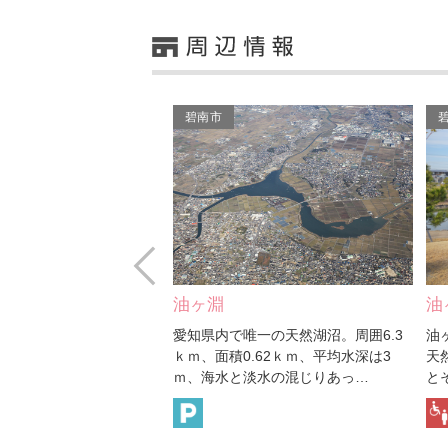
碧南市
Prev
油ヶ淵水辺公園 水生花園
哲
一の天然湖沼。周囲6.3
油ヶ淵水辺公園は、愛知県内で唯一の
郷
.62ｋｍ、平均水深は3
天然湖沼『油ヶ淵（あぶらがふち）』
生
淡水の混じりあっ…
とその周辺の区域を含む…
信