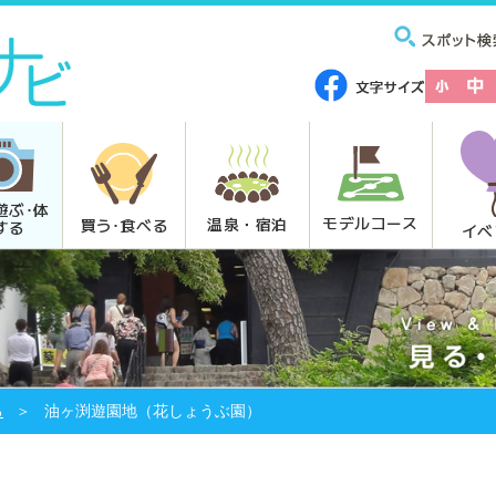
遊ぶ･体
モデルコース
温泉・宿泊
買う･食べる
する
イベ
る
油ヶ渕遊園地（花しょうぶ園）