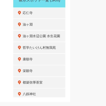
表示スポット一覧
(5Km)
応仁寺
油ヶ淵
油ヶ淵水辺公園 水生花園
哲学たいけん村無我苑
康順寺
栄願寺
都築弥厚茶室
八釼神社
油ヶ淵水辺公園 自然ふれ