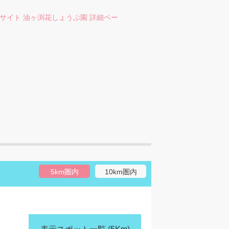
サイト 油ヶ渕花しょうぶ園 詳細ペー
5km圏内
10km圏内