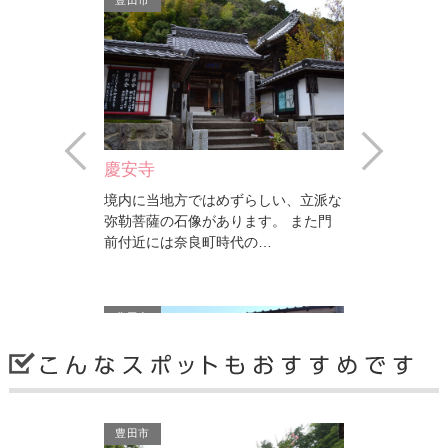
豊田市
Prev
Next
庚申堂
当地方ではめずらしい、立派な
小さな境内には「八万の陽石」と呼ば
の石像があります。 また門
れる男根形の石造物があります。 大
には奈良町時代の…
きさ、太さとも約１メー…
豊田市
豊田市