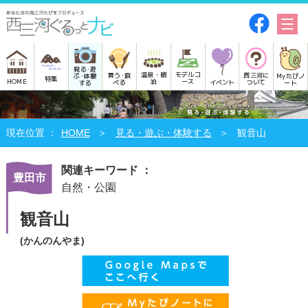
見る･遊
モデルコ
温泉・宿
買う･食
西三河に
Myたびノ
ぶ･体験
特集
HOME
ース
泊
べる
イベント
ついて
ート
する
HOME
見る・遊ぶ・体験する
観音山
関連キーワード ：
豊田市
自然・公園
観音山
(かんのんやま)