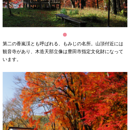
1
第二の香嵐渓とも呼ばれる、もみじの名所。山頂付近には
観音寺があり、木造天部立像は豊田市指定文化財になって
います。