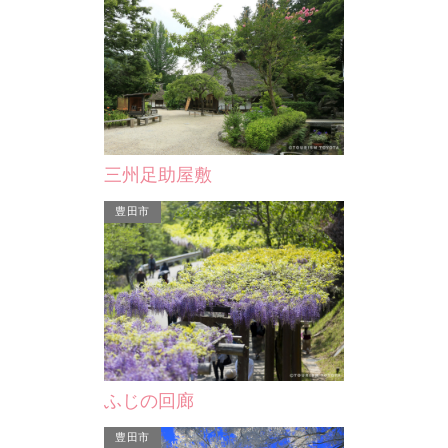
慶安寺
境内に当地方ではめずらしい、立派な
年、稲橋銀行足助支店として建
弥勒菩薩の石像があります。 また門
た建物で、昭和５７年に閉館と
前付近には奈良町時代の…
現在は資料館とし…
三州足助屋敷
豊田市
豊田市
お釜稲荷
今から700年程前の昔、予知能力を持
ふじの回廊
った一升釜を下げた老人が現れ、村人
たちが教えを乞いに来ま…
豊田市