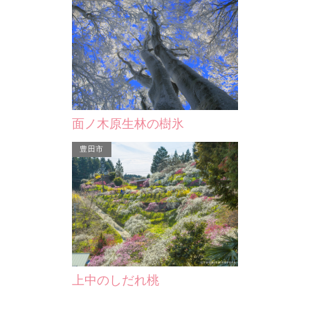
面ノ木原生林の樹氷
豊田市
上中のしだれ桃