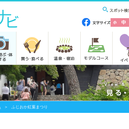
遊ぶ･体
モデルコース
温泉・宿泊
買う･食べる
する
イベ
る
ふじおか紅葉まつり