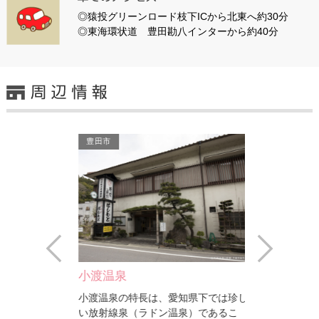
◎猿投グリーンロード枝下ICから北東へ約30分
◎東海環状道 豊田勘八インターから約40分
豊田市
豊田市
Prev
Next
小渡温泉
増福寺（風
のテニスコート
小渡温泉の特長は、愛知県下では珍し
増福寺は、別名
ニスが楽しむこ
い放射線泉（ラドン温泉）であるこ
人口300人未