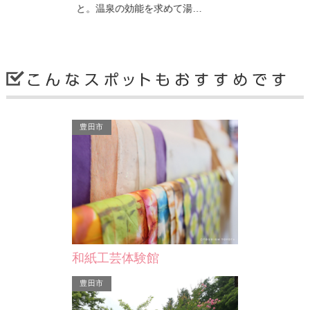
は…
と。温泉の効能を求めて湯…
に建立されて
豊田市
豊田市
豊田市
増福寺（風鈴寺）
上中のしだ
知県下では珍し
増福寺は、別名“風鈴寺”とも呼ばれ、
旭地区の上中町
泉）であるこ
人口300人未満の小渡という小さな町
しだれ桃の群
て湯…
に建立されている曹洞宗…
散歩道が設置
和紙工芸体験館
豊田市
豊田市