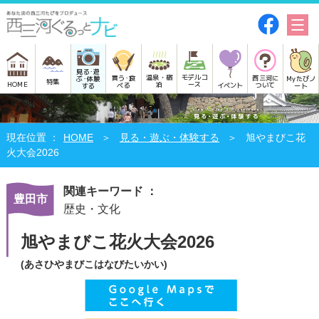
見る･遊
モデルコ
温泉・宿
買う･食
西三河に
Myたびノ
ぶ･体験
特集
HOME
ース
泊
べる
イベント
ついて
ート
する
HOME
見る・遊ぶ・体験する
旭やまびこ花
火大会2026
関連キーワード ：
豊田市
歴史・文化
旭やまびこ花火大会2026
(あさひやまびこはなびたいかい)