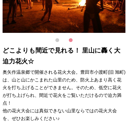
1
2
どこよりも間近で見れる！ 里山に轟く大
迫力花火☆
奥矢作温泉郷で開催される花火大会。豊田市小渡町(旧 旭町)
は、山と山にかこまれた山里のため、防火上あまり高く花
火を打ち上げることができません。そのため、低空に花火
が打ち上げられ、間近で花火をご覧いただけるので迫力満
点！
他の花火大会には真似できない山里ならではの花火大会
を、ぜひお楽しみください♪