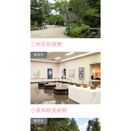
上中のしだれ桃
三州足助屋敷
”とも呼ばれ、
旭地区の上中町にある、約3,000本の
という小さな町
しだれ桃の群生地です。上中町周辺に
豊田市
宗…
散歩道が設置されており…
小原和紙美術館
豊田市