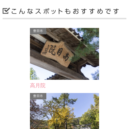
豊田市
金のわらじ案内柱（へ）
金のわらじ
ード碑
統一的なルート案内として平成19年に
統一的なルー
り1丁目の交差
設置が開始された二十七曲りコースの
設置が開始さ
の南北両歩道に
案内柱。柱の上にある「…
案内柱。柱の
道…
高月院
岡崎市
岡崎市
豊田市