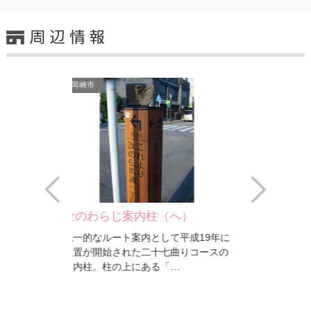
岡崎市
岡崎市
Prev
Next
（へ）
金のわらじ案内柱（ほ）
専福寺
て平成19年に
統一的なルート案内として平成19年に
寺の北側を東
七曲りコースの
設置が開始された二十七曲りコースの
の道路が交差
「…
案内柱。柱の上にある「…
ています。高
岡崎市
岡崎市