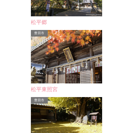
専福寺
伝馬歴史プ
松平郷
寺の北側を東西に走る東海道と、南北
伝馬交差点か
の道路が交差する交通の要所に位置し
豊田市
点にかけて、
ています。高い鼓楼の作…
並ぶ20基の
松平東照宮
豊田市