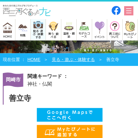
見る･遊
モデルコ
温泉・宿
買う･食
西三河に
Myたびノ
ぶ･体験
特集
HOME
ース
泊
べる
イベント
ついて
ート
する
HOME
見る・遊ぶ・体験する
善立寺
関連キーワード ：
岡崎市
神社・仏閣
善立寺