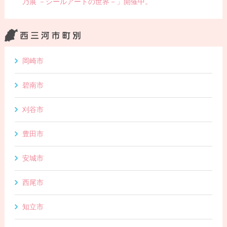
乃展 －シールアートの世界－」開催中。
岡崎市
碧南市
刈谷市
豊田市
安城市
西尾市
知立市