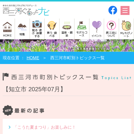
見る･遊
モデルコ
温泉・宿
買う･食
西三河に
Myたびノ
ぶ･体験
特集
HOME
ース
泊
べる
イベント
ついて
ート
する
HOME
西三河市町別トピックス一覧
【知立市 2025年07月】
「こうた夏まつり」お楽しみに！