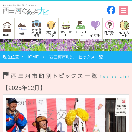
見る･遊
モデルコ
温泉・宿
買う･食
西三河に
Myたびノ
ぶ･体験
特集
HOME
ース
泊
べる
イベント
ついて
ート
する
HOME
西三河市町別トピックス一覧
【2025年12月】