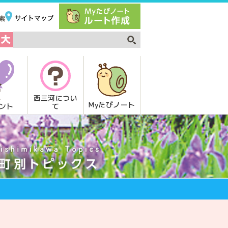
西三河につい
Myたびノート
て
ント