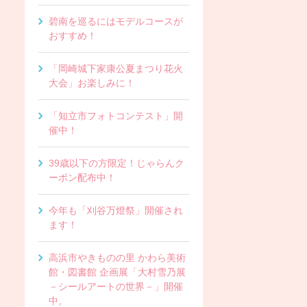
碧南を巡るにはモデルコースが
おすすめ！
「岡崎城下家康公夏まつり花火
大会」お楽しみに！
「知立市フォトコンテスト」開
催中！
39歳以下の方限定！じゃらんク
ーポン配布中！
今年も「刈谷万燈祭」開催され
ます！
高浜市やきものの里 かわら美術
館・図書館 企画展「大村雪乃展
－シールアートの世界－」開催
中。