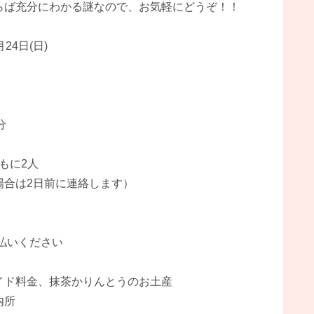
らば充分にわかる謎なので、お気軽にどうぞ！！
24日(日)
分
に2人
2日前に連絡します）
いください
］
金、抹茶かりんとうのお土産
内所