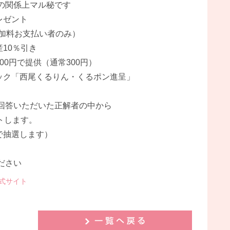
係上マル秘です
レゼント
料お支払い者のみ）
10％引き
で提供（通常300円）
西尾くるりん・くるポン進呈」
回答いただいた正解者の中から
トします。
で抽選します）
ださい
式サイト