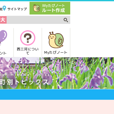
西三河につい
Myたびノート
て
ント