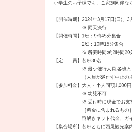
小学生のお子様でも、ご家族同伴な
【開催時期】2024年3月17日(日)、3月
※ 雨天決行
【開催時間】1班：9時45分集合
2班：10時15分集合
※ 所要時間:約2時間20
【定 員】各班30名
※ 最少催行人員:各班とも
（人員が満たず中止の場合は
【参加料金】大人・小人同額1,000円
※ 幼児不可
※ 受付時に現金でお支払
［料金に含まれるもの
謎解きキット代金、ガイド料
【集合場所】各班ともに西尾観光案