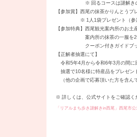
※ 回るコースは謎解きの関
【参加賞】西尾の抹茶かりんとうプ
※ 1人1袋プレゼント（参加
【参加特典】西尾観光案内所のお土産
案内所の抹茶の一服を200円
クーポン付きガイドブック「
【正解者抽選にて】
令和5年4月から令和6年3月の間に
抽選で10名様に特産品をプレゼン
（他の企画で応募頂いた方を含ん
※ 詳しくは、公式サイトをご確認く
「リアルまち歩き謎解きin西尾」西尾市公