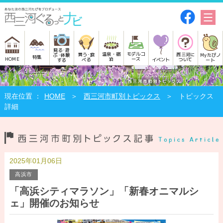
見る･遊
モデルコ
温泉・宿
買う･食
西三河に
Myたびノ
ぶ･体験
特集
HOME
ース
泊
べる
イベント
ついて
ート
する
HOME
西三河市町別トピックス
トピックス
詳細
2025年01月06日
高浜市
「高浜シティマラソン」「新春オニマルシ
ェ」開催のお知らせ