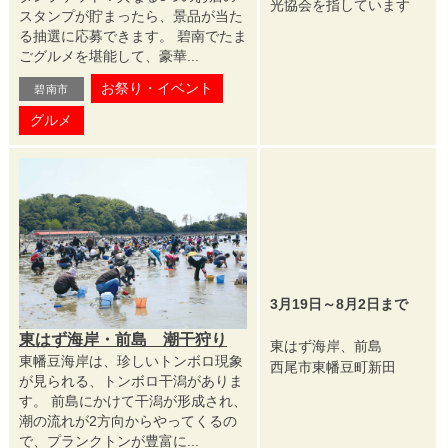
光協会を指しています
スタンプが貯まったら、景品が当た
る抽選に応募できます。 碧南でたま
ごグルメを堪能して、豪華...
お祭り・イベント
碧南市
グルメ
3月19日～8月2日まで
東はず海岸・前島 潮干狩り
東はず海岸、前島
東幡豆海岸は、珍しいトンボロ現象
西尾市東幡豆町新田
が見られる、トンボロ干潟がありま
す。 前島にかけて干潟が形成され、
潮の流れが2方向からやってくるの
で、プランクトンが豊富に...