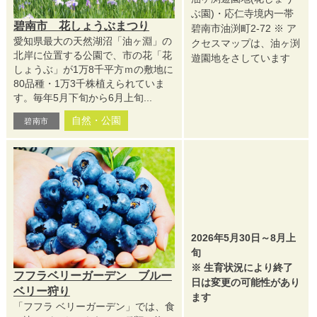
ぶ園)・応仁寺境内一帯
碧南市 花しょうぶまつり
碧南市油渕町2-72 ※ ア
愛知県最大の天然湖沼「油ヶ淵」の
クセスマップは、油ヶ渕
北岸に位置する公園で、市の花「花
遊園地をさしています
しょうぶ」が1万8千平方ｍの敷地に
80品種・1万3千株植えられていま
す。毎年5月下旬から6月上旬...
自然・公園
碧南市
2026年5月30日～8月上
旬
※ 生育状況により終了
フフラベリーガーデン ブルー
日は変更の可能性があり
ベリー狩り
ます
「フフラ ベリーガーデン」では、食