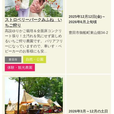
2025年12月12日(金)～
ストロベリーパークみふね い
2026年6月上旬頃
ちご狩り
高設ゆりかご栽培＆全面床コンクリ
豊田市御船町東山畑34-2
ート張り！土汚れを気にせず楽しめ
るいちご狩り農園です。 バリアフリ
ーになっていますので、車いす・ベ
ビーカーのお客様にも安...
自然・公園
豊田市
体験・観光農園
2026年3月～12月の土日