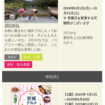
2026年6月1日(月)～10
月31日(土)
※ 営業日を変更する可
能性がございます
川口やな
自然に囲まれた場所で川に入って鮎
川口やな
のつかみ取りができ、子どもも大人
豊田市上川口町神田
も楽しいやな。 川口やなでは、バリ
112−1
アフリー席もご用意しており、こだ
わりの岩塩を使用した鮎...
自然・公園
豊田市
体験・観光農園
6/2(火)
【1期】2025年 4月1日
～2025年9月30日
【2期】2025年10月1日