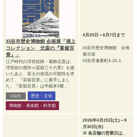
4月25日～6月7日まで
刈谷市歴史博物館 企画展「浦上
刈谷市歴史博物館 企画
コレクション 北斎の『富嶽百
展示室
景』」
刈谷市逢妻町4-25-1
江戸時代の浮世絵師・葛飾北斎は、
浮世絵の傑作≪冨嶽三十六景》を描
いたあと、富士の表現の可能性を求
めて、『富嶽百景』に着手しまし
た。『富嶽百景』は半紙本3冊...
歴史・文化
刈谷市
博物館・美術館・科学館
2026年4月25日(土)～9
月30日(水)
※ 各店舗の営業日は、