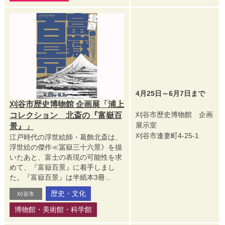
4月25日～6月7日まで
刈谷市歴史博物館 企画展「浦上
刈谷市歴史博物館 企画
コレクション 北斎の『富嶽百
展示室
景』」
刈谷市逢妻町4-25-1
江戸時代の浮世絵師・葛飾北斎は、
浮世絵の傑作≪冨嶽三十六景》を描
いたあと、富士の表現の可能性を求
めて、『富嶽百景』に着手しまし
た。『富嶽百景』は半紙本3冊...
歴史・文化
刈谷市
博物館・美術館・科学館