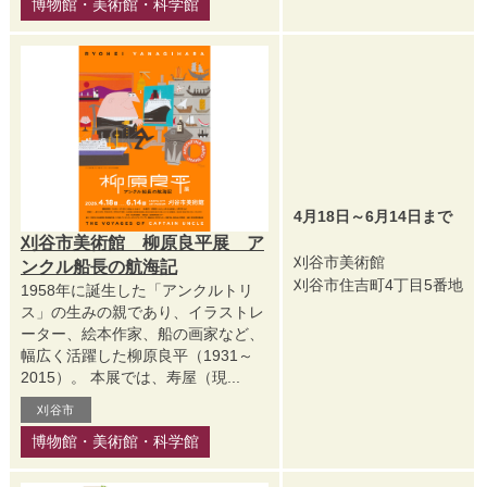
博物館・美術館・科学館
4月18日～6月14日まで
刈谷市美術館 柳原良平展 ア
刈谷市美術館
ンクル船長の航海記
刈谷市住吉町4丁目5番地
1958年に誕生した「アンクルトリ
ス」の生みの親であり、イラストレ
ーター、絵本作家、船の画家など、
幅広く活躍した柳原良平（1931～
2015）。 本展では、寿屋（現...
刈谷市
博物館・美術館・科学館