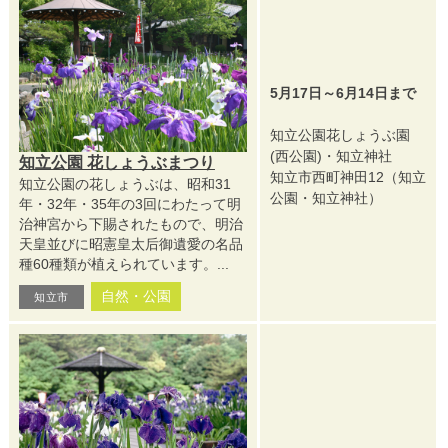
5月17日～6月14日まで
知立公園花しょうぶ園
(西公園)・知立神社
知立公園 花しょうぶまつり
知立市西町神田12（知立
知立公園の花しょうぶは、昭和31
公園・知立神社）
年・32年・35年の3回にわたって明
治神宮から下賜されたもので、明治
天皇並びに昭憲皇太后御遺愛の名品
種60種類が植えられています。...
自然・公園
知立市