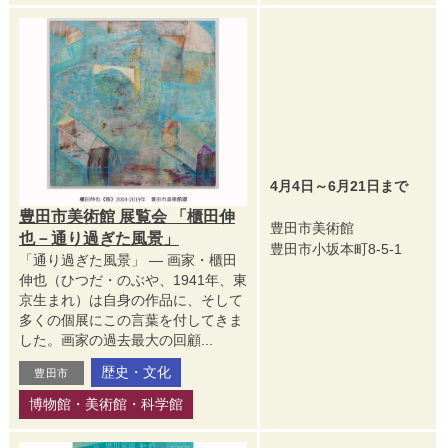
4月4日～6月21日まで
豊田市美術館 展覧会 「櫃田伸
豊田市美術館
也－通り過ぎた風景」
豊田市小坂本町8-5-1
「通り過ぎた風景」 ― 画家・櫃田
伸也（ひつだ・のぶや、1941年、東
京生まれ）は自身の作品に、そして
多くの個展にこの言葉を付してきま
した。画家の過去最大の回顧...
歴史・文化
豊田市
博物館・美術館・科学館