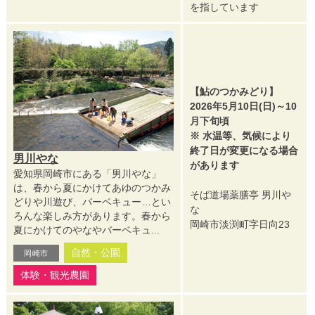
を指しています
【鮎のつかみどり】
2026年5月10日(日)～10
月下旬頃
※ 水温等、気候により
終了日が変更になる場合
男川やな
があります
愛知県岡崎市にある「男川やな」
は、春から夏にかけてあゆのつかみ
そば道場薬膳亭 男川や
どりや川遊び、バーベキュー…とい
な
ろんな楽しみ方があります。春から
岡崎市淡渕町字日向23
夏にかけてのやなやバーベキュ...
自然・公園
岡崎市
体験・観光農園