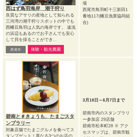
場
西はず鳥羽海岸 潮干狩り
西尾市鳥羽町十三新田1
良質なアサリの産地として知られる
番地117(幡豆漁業協同組
三河湾の潮干狩りスポットの中でも
合)
西幡豆鳥羽は人気の海岸です。 遠浅
の浜辺もあるのでお子さんでも安心
して貝を採ることができ...
体験・観光農園
西尾市
3月18日～6月7日まで
碧南市内のスタンプラリ
碧南と＃きょうも、たまごスタ
ー参加店 29店舗
ンプラリー
碧南市松本町28 ※ アク
対象店舗でたまごグルメを食べてス
セスマップは、碧南市観
タンプゲット！異なる3つのお店の