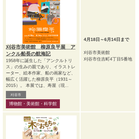
4月18日～6月14日まで
刈谷市美術館 柳原良平展 ア
刈谷市美術館
ンクル船長の航海記
刈谷市住吉町4丁目5番地
1958年に誕生した「アンクルトリ
ス」の生みの親であり、イラストレ
ーター、絵本作家、船の画家など、
幅広く活躍した柳原良平（1931～
2015）。 本展では、寿屋（現...
刈谷市
博物館・美術館・科学館