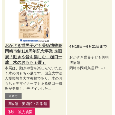
おかざき世界子ども美術博物館
4月18日～6月21日まで
岡崎市制110周年記念事業 企画
展「動きや音を楽しむ 樋口一
おかざき世界子ども美術
成 木のおもちゃ展」
博物館
本展は、動きや音を楽しんでいただ
岡崎市岡町鳥居戸1－1
く木のおもちゃ展です。国立大学法
人愛知教育大学教授であり、木のお
もちゃデザイナーでもある樋口一成
氏が発想し、デザインした...
岡崎市
博物館・美術館・科学館
体験・観光農園