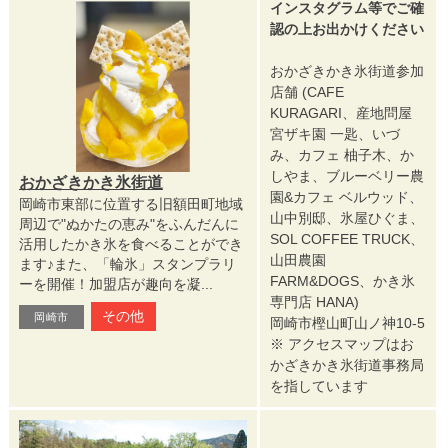
インスタグラム等でご確
認の上お出かけください
おかざきかき氷街道参加
店舗 (CAFE
KURAGARI、産地問屋
宮ザキ園 一匙、いづ
み、カフェ 柚子木、か
しやま、ブルーベリー農
おかざきかき氷街道
園&カフェ ベルウッド、
岡崎市東部に位置する旧額田町地域
山中別邸、氷屋ひぐま、
周辺で"ぬかたの恵み"をふんだんに
SOL COFFEE TRUCK、
活用したかき氷を食べることができ
山田農園
ます♪また、「輪氷」スタンプラリ
FARM&DOGS、かき氷
ーを開催！加盟店が趣向を凝...
専門店 HANA)
その他
岡崎市
岡崎市樫山町山ノ神10-5
※ アクセスマップはお
かざきかき氷街道事務局
を指しています