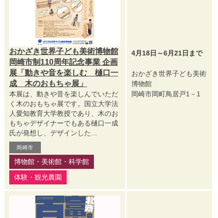
おかざき世界子ども美術博物館
4月18日～6月21日まで
岡崎市制110周年記念事業 企画
展「動きや音を楽しむ 樋口一
おかざき世界子ども美術
成 木のおもちゃ展」
博物館
本展は、動きや音を楽しんでいただ
岡崎市岡町鳥居戸1－1
く木のおもちゃ展です。国立大学法
人愛知教育大学教授であり、木のお
もちゃデザイナーでもある樋口一成
氏が発想し、デザインした...
岡崎市
博物館・美術館・科学館
体験・観光農園