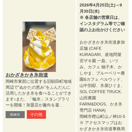
2026年4月25日(土)～9
月30日(水)
※ 各店舗の営業日は、
インスタグラム等でご確
認の上お出かけください
おかざきかき氷街道参加
店舗 (CAFE
KURAGARI、産地問屋
宮ザキ園 一匙、いづ
み、カフェ 柚子木、か
しやま、ブルーベリー農
おかざきかき氷街道
園&カフェ ベルウッド、
岡崎市東部に位置する旧額田町地域
山中別邸、氷屋ひぐま、
周辺で"ぬかたの恵み"をふんだんに
SOL COFFEE TRUCK、
活用したかき氷を食べることができ
山田農園
ます♪また、「輪氷」スタンプラリ
FARM&DOGS、かき氷
ーを開催！加盟店が趣向を凝...
専門店 HANA)
その他
岡崎市
岡崎市樫山町山ノ神10-5
※ アクセスマップはお
かざきかき氷街道事務局