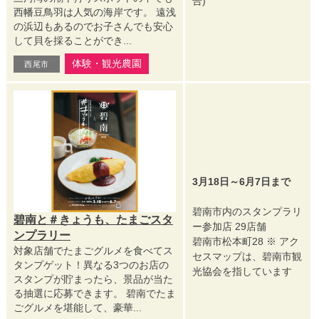
合)
西幡豆鳥羽は人気の海岸です。 遠浅
の浜辺もあるのでお子さんでも安心
して貝を採ることができ...
体験・観光農園
西尾市
3月18日～6月7日まで
碧南市内のスタンプラリ
碧南と＃きょうも、たまごスタ
ー参加店 29店舗
ンプラリー
碧南市松本町28 ※ アク
対象店舗でたまごグルメを食べてス
セスマップは、碧南市観
タンプゲット！異なる3つのお店の
光協会を指しています
スタンプが貯まったら、景品が当た
る抽選に応募できます。 碧南でたま
ごグルメを堪能して、豪華...