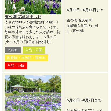
5月22日～6月14日まで
東公園 花菖蒲まつり
東公園 花菖蒲園
広さ約2900㎡の敷地に約120種・1
岡崎市欠町字大山田
万株の花菖蒲が育てられています。
1（東公園）
毎年市外からも多くの人が訪れ、初
夏の風情を味わえます。 5月30日
(土)・5月31日(日)に緑化体験...
自然・公園
岡崎市
動物園・水族館・遊園地
自然・公園
5月23日～6月7日まで
油ヶ渕遊園地(花しょう