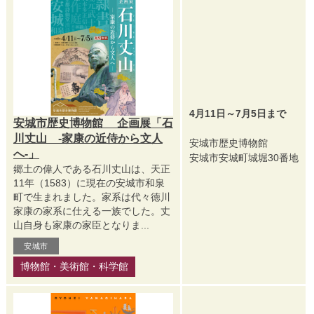
4月11日～7月5日まで
安城市歴史博物館 企画展「石
川丈山 -家康の近侍から文人
安城市歴史博物館
へ-」
安城市安城町城堀30番地
郷土の偉人である石川丈山は、天正
11年（1583）に現在の安城市和泉
町で生まれました。家系は代々徳川
家康の家系に仕える一族でした。丈
山自身も家康の家臣となりま...
安城市
博物館・美術館・科学館