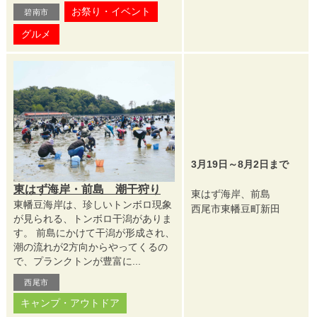
お祭り・イベント
碧南市
グルメ
3月19日～8月2日まで
東はず海岸・前島 潮干狩り
東はず海岸、前島
東幡豆海岸は、珍しいトンボロ現象
西尾市東幡豆町新田
が見られる、トンボロ干潟がありま
す。 前島にかけて干潟が形成され、
潮の流れが2方向からやってくるの
で、プランクトンが豊富に...
西尾市
キャンプ・アウトドア