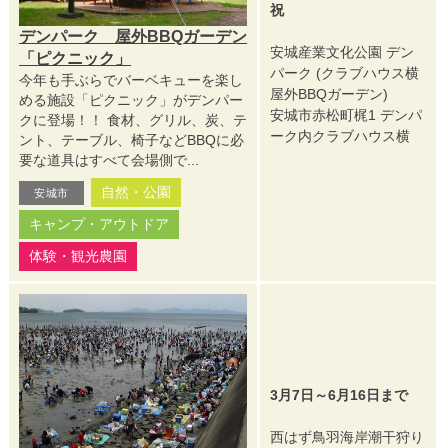
祝
デンパーク 屋外BBQガーデン
安城産業文化公園 デン
「ピクニック」
パーク (クラブハウス横
今年も手ぶらでバーベキューを楽し
屋外BBQガーデン)
める施設「ピクニック」がデンパー
安城市赤松町梶1 デンパ
クに登場！！ 食材、グリル、炭、テ
ーク内クラブハウス横
ント、テーブル、椅子などBBQに必
要な道具はすべて会場側で...
自然・公園
安城市
キャンプ・アウトドア
体験・観光農園
3月7日～6月16日まで
西はず鳥羽海岸潮干狩り