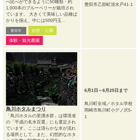
べ比べができるように50種類・約
豊田市乙部町清水戸41-1
1,000本のブルーベリーが栽培され
ています。 大きくて美味しい品種ば
かりを揃え、中には500円玉...
自然・公園
豊田市
体験・観光農園
6月1日～6月25日まで
鳥川町全域／ホタル学校
鳥川ホタルまつり
岡崎市鳥川町小デノ沢5-
「鳥川ホタルの里湧水群」は環境省
1
の「平成の名水百選」にも選定され
ています。ここは清らかな水が流れ
る場所として、また、幻想的なホタ