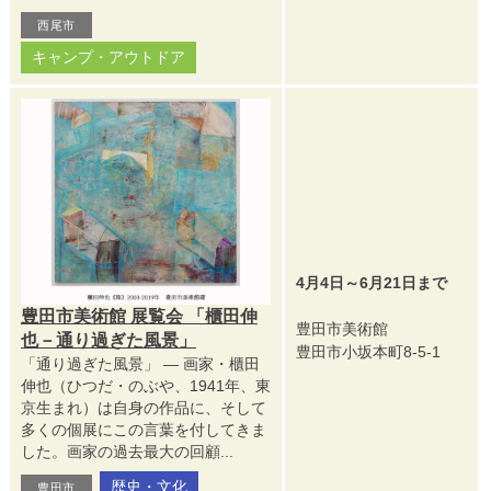
西尾市
キャンプ・アウトドア
4月4日～6月21日まで
豊田市美術館 展覧会 「櫃田伸
豊田市美術館
也－通り過ぎた風景」
豊田市小坂本町8-5-1
「通り過ぎた風景」 ― 画家・櫃田
伸也（ひつだ・のぶや、1941年、東
京生まれ）は自身の作品に、そして
多くの個展にこの言葉を付してきま
した。画家の過去最大の回顧...
歴史・文化
豊田市