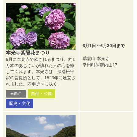
6月1日～6月30日まで
本光寺紫陽花まつり
瑞雲山 本光寺
6月に本光寺で催されるまつり。約1
幸田町深溝内山17
万本のあじさいが訪れた人の心を癒
してくれます。本光寺は、深溝松平
家の菩提所として、1523年に建立さ
れました。四季折々に咲く...
自然・公園
幸田町
歴史・文化