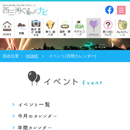
見る･遊
モデルコ
温泉・宿
買う･食
西三河に
Myたびノ
ぶ･体験
特集
HOME
ース
泊
べる
イベント
ついて
ート
する
HOME
イベント(月間カレンダー)