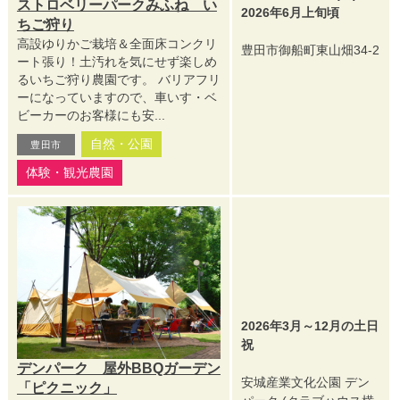
ストロベリーパークみふね い
2026年6月上旬頃
ちご狩り
高設ゆりかご栽培＆全面床コンクリ
豊田市御船町東山畑34-2
ート張り！土汚れを気にせず楽しめ
るいちご狩り農園です。 バリアフリ
ーになっていますので、車いす・ベ
ビーカーのお客様にも安...
自然・公園
豊田市
体験・観光農園
2026年3月～12月の土日
祝
デンパーク 屋外BBQガーデン
安城産業文化公園 デン
「ピクニック」