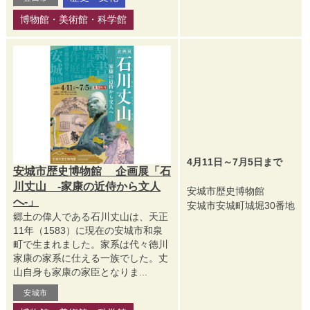
博物館・美術館・科学館
4月11日～7月5日まで
安城市歴史博物館 企画展「石
川丈山 -家康の近侍から文人
安城市歴史博物館
へ-」
安城市安城町城堀30番地
郷土の偉人である石川丈山は、天正
11年（1583）に現在の安城市和泉
町で生まれました。家系は代々徳川
家康の家系に仕える一族でした。丈
山自身も家康の家臣となりま...
安城市