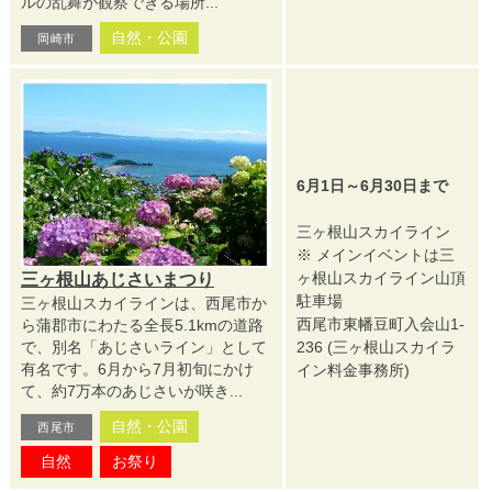
ルの乱舞が観察できる場所...
自然・公園
岡崎市
6月1日～6月30日まで
三ヶ根山スカイライン
※ メインイベントは三
ヶ根山スカイライン山頂
三ヶ根山あじさいまつり
駐車場
三ヶ根山スカイラインは、西尾市か
西尾市東幡豆町入会山1-
ら蒲郡市にわたる全長5.1kmの道路
236 (三ヶ根山スカイラ
で、別名「あじさいライン」として
有名です。6月から7月初旬にかけ
イン料金事務所)
て、約7万本のあじさいが咲き...
自然・公園
西尾市
自然
お祭り