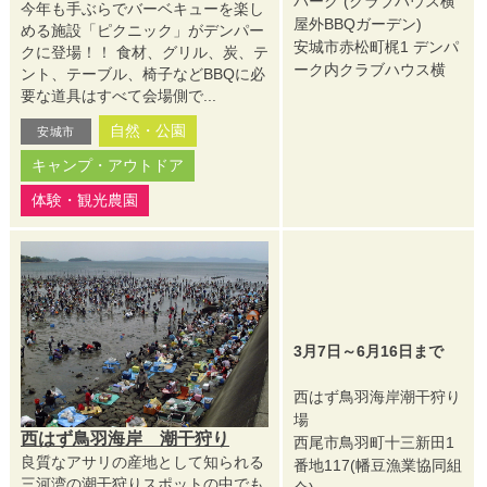
パーク (クラブハウス横
今年も手ぶらでバーベキューを楽し
屋外BBQガーデン)
める施設「ピクニック」がデンパー
安城市赤松町梶1 デンパ
クに登場！！ 食材、グリル、炭、テ
ーク内クラブハウス横
ント、テーブル、椅子などBBQに必
要な道具はすべて会場側で...
自然・公園
安城市
キャンプ・アウトドア
体験・観光農園
3月7日～6月16日まで
西はず鳥羽海岸潮干狩り
場
西はず鳥羽海岸 潮干狩り
西尾市鳥羽町十三新田1
良質なアサリの産地として知られる
番地117(幡豆漁業協同組
三河湾の潮干狩りスポットの中でも