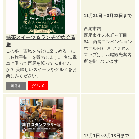
11月21日～3月22日まで
西尾市内
西尾市花ノ木町４丁目
抹茶スイーツ＆ランチでめぐる
64（西尾コンベンション
旅
ホール内） ※ アクセス
この冬、西尾をお得に楽しめる「に
マップは、西尾観光案内
しお旅手帖」を販売します。 名鉄電
所を指しています
車に乗って西尾を巡ってみません
か？ 美味しいスイーツやグルメをお
楽しみください。
グルメ
西尾市
12月1日～3月13日まで