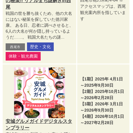
西尾市花の木町4-64 ※
の秘策!! リアルまち謎解きin西
アクセスマップは、西尾
尾
観光案内所を指していま
戦国の世を勝ち抜くため、他の大名
す
にはない秘策を探していた徳川家
康。 ある日、忍者に調べさせると、
6人の大名が何か隠し持っているよ
うだ……。 戦国大名たちの謎...
歴史・文化
西尾市
体験・観光農園
【1期】2025年 4月1日
～2025年9月30日
【2期】2025年10月1日
～2026年2月28日
【3期】2026年 3月1日
～2026年9月30日
【4期】2026年10月1日
安城グルメガイドデジタルスタ
～2027年2月28日
ンプラリー