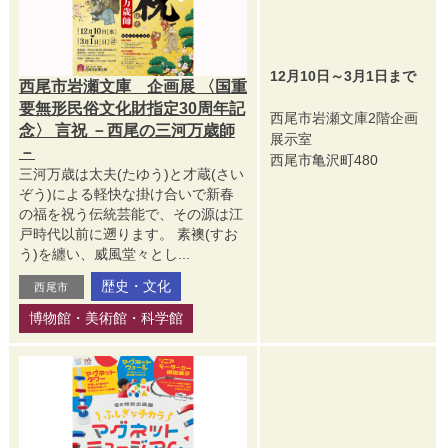
12月10日～3月1日まで
西尾市岩瀬文庫 企画展 〈国重
要無形民俗文化財指定30周年記
西尾市岩瀬文庫2階企画
念〉 言祝 －西尾の三河万歳師
展示室
－
西尾市亀沢町480
三河万歳は太夫(たゆう)と才蔵(さい
ぞう)による軽快な掛け合いで新春
の福を祝う伝統芸能で、その源は江
戸時代以前に遡ります。 素襖(すお
う)を纏い、威風堂々とし...
歴史・文化
西尾市
博物館・美術館・科学館