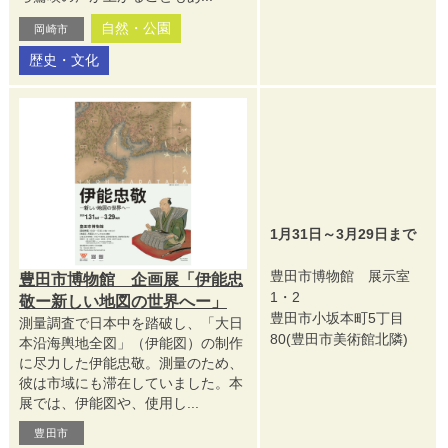
自然・公園
岡崎市
歴史・文化
1月31日～3月29日まで
豊田市博物館 展示室
豊田市博物館 企画展「伊能忠
1・2
敬ー新しい地図の世界へー」
豊田市小坂本町5丁目
測量調査で日本中を踏破し、「大日
80(豊田市美術館北隣)
本沿海輿地全図」（伊能図）の制作
に尽力した伊能忠敬。測量のため、
彼は市域にも滞在していました。本
展では、伊能図や、使用し...
豊田市