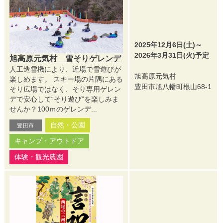
2025年12月6日(土)～
2026年3月31日(火)予定
旭高原元気村 雪そりゲレンデ
人工造雪機により、近場で雪遊びが
旭高原元気村
楽しめます。 スキー場の片隅にある
豊田市旭八幡町根山68-1
そり広場ではなく、そり専用ゲレン
デで安心して“そり遊び”を楽しみま
せんか？100ｍのゲレンデ...
自然・公園
豊田市
キャンプ・アウトドア
体験・観光農園