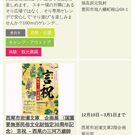
旭高原元気村
楽しめます。 スキー場の片隅にある
豊田市旭八幡町根山68-1
そり広場ではなく、そり専用ゲレン
デで安心して“そり遊び”を楽しみま
せんか？100ｍのゲレンデ...
自然・公園
豊田市
キャンプ・アウトドア
体験・観光農園
12月10日～3月1日まで
西尾市岩瀬文庫 企画展 〈国重
要無形民俗文化財指定30周年記
西尾市岩瀬文庫2階企画
念〉 言祝 －西尾の三河万歳師
展示室