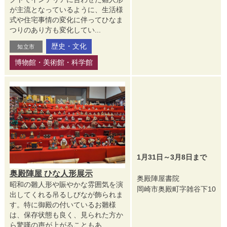
が主流となっているように、生活様
式や住宅事情の変化に伴ってひなま
つりのあり方も変化してい...
歴史・文化
知立市
博物館・美術館・科学館
1月31日～3月8日まで
奥殿陣屋 ひな人形展示
奥殿陣屋書院
昭和の雛人形や賑やかな雰囲気を演
岡崎市奥殿町字雑谷下10
出してくれる吊るしびなが飾られま
す。特に御殿の付いているお雛様
は、保存状態も良く、見られた方か
ら驚嘆の声が上がることもあ...