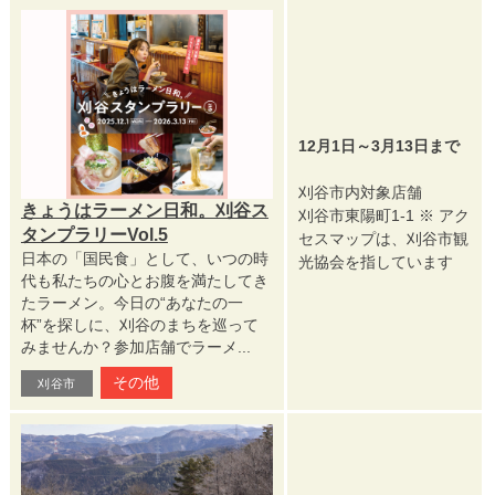
12月1日～3月13日まで
刈谷市内対象店舗
きょうはラーメン日和。刈谷ス
刈谷市東陽町1-1 ※ アク
タンプラリーVol.5
セスマップは、刈谷市観
日本の「国民食」として、いつの時
光協会を指しています
代も私たちの心とお腹を満たしてき
たラーメン。今日の“あなたの一
杯”を探しに、刈谷のまちを巡って
みませんか？参加店舗でラーメ...
その他
刈谷市