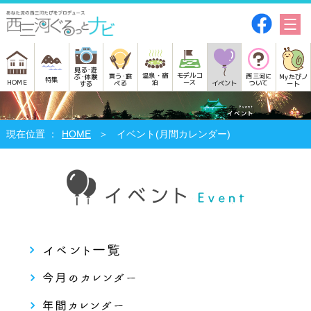
見る･遊
モデルコ
温泉・宿
買う･食
西三河に
Myたびノ
ぶ･体験
特集
HOME
ース
泊
べる
イベント
ついて
ート
する
HOME
イベント(月間カレンダー)