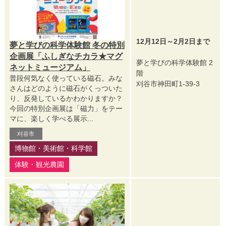
12月12日～2月2日まで
夢と学びの科学体験館 冬の特別
企画展「ふしぎなチカラ★マグ
夢と学びの科学体験館 2
ネットミュージアム」
階
普段何気なく使っている磁石。みな
刈谷市神田町1-39-3
さんはどのように磁石がくっついた
り、反発しているかわかりますか？
今回の特別企画展は「磁力」をテー
マに、楽しく学べる展示...
刈谷市
博物館・美術館・科学館
体験・観光農園