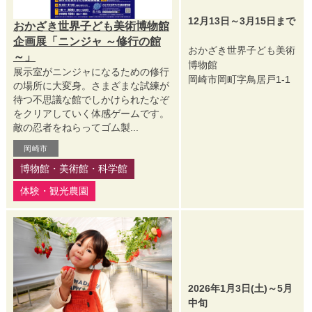
12月13日～3月15日まで
おかざき世界子ども美術博物館
企画展「ニンジャ ～修行の館
おかざき世界子ども美術
～」
博物館
展示室がニンジャになるための修行
岡崎市岡町字鳥居戸1-1
の場所に大変身。さまざまな試練が
待つ不思議な館でしかけられたなぞ
をクリアしていく体感ゲームです。
敵の忍者をねらってゴム製...
岡崎市
博物館・美術館・科学館
体験・観光農園
2026年1月3日(土)～5月
中旬