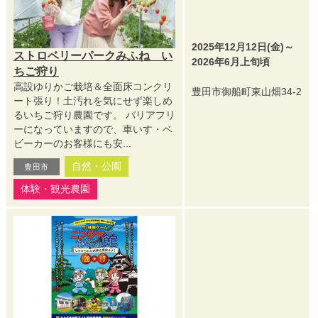
2025年12月12日(金)～
ストロベリーパークみふね い
2026年6月上旬頃
ちご狩り
高設ゆりかご栽培＆全面床コンクリ
豊田市御船町東山畑34-2
ート張り！土汚れを気にせず楽しめ
るいちご狩り農園です。 バリアフリ
ーになっていますので、車いす・ベ
ビーカーのお客様にも安...
自然・公園
豊田市
体験・観光農園