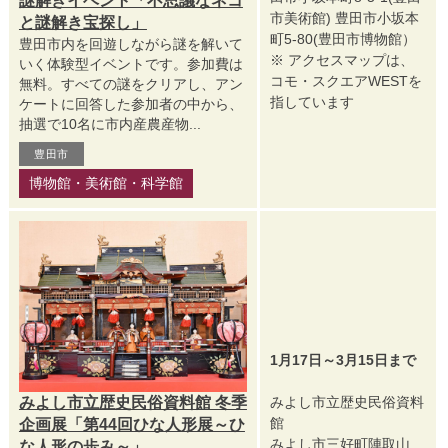
謎解きイベント「不思議なネコ
市美術館) 豊田市小坂本
と謎解き宝探し」
町5-80(豊田市博物館）
豊田市内を回遊しながら謎を解いて
※ アクセスマップは、
いく体験型イベントです。参加費は
コモ・スクエアWESTを
無料。すべての謎をクリアし、アン
指しています
ケートに回答した参加者の中から、
抽選で10名に市内産農産物...
豊田市
博物館・美術館・科学館
1月17日～3月15日まで
みよし市立歴史民俗資料館 冬季
みよし市立歴史民俗資料
館
企画展「第44回ひな人形展～ひ
みよし市三好町陣取山
な人形の歩み～」