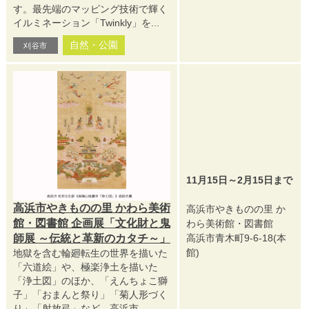
す。最先端のマッピング技術で輝く
イルミネーション「Twinkly」を...
自然・公園
刈谷市
11月15日～2月15日まで
高浜市やきものの里 かわら美術
高浜市やきものの里 か
館・図書館 企画展「文化財と鬼
わら美術館・図書館
高浜市青木町9-6-18(本
師展 ～伝統と革新のカタチ～」
館)
地獄を含む輪廻転生の世界を描いた
「六道絵」や、極楽浄土を描いた
「浄土図」のほか、「えんちょこ獅
子」「おまんと祭り」「菊人形づく
り」「射放弓」など、高浜市...