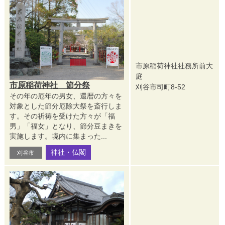
市原稲荷神社社務所前大
庭
市原稲荷神社 節分祭
刈谷市司町8-52
その年の厄年の男女、還暦の方々を
対象とした節分厄除大祭を斎行しま
す。その祈祷を受けた方々が「福
男」「福女」となり、節分豆まきを
実施します。境内に集まった...
神社・仏閣
刈谷市