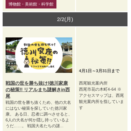
博物館・美術館・科学館
2/2(月)
4月1日～3月31日まで
戦国の世を勝ち抜け!徳川家康
西尾観光案内所
西尾市花の木町4-64 ※
の秘策!! リアルまち謎解きin西
アクセスマップは、西尾
尾
観光案内所を指していま
戦国の世を勝ち抜くため、他の大名
す
にはない秘策を探していた徳川家
康。 ある日、忍者に調べさせると、
6人の大名が何か隠し持っているよ
うだ……。 戦国大名たちの謎...