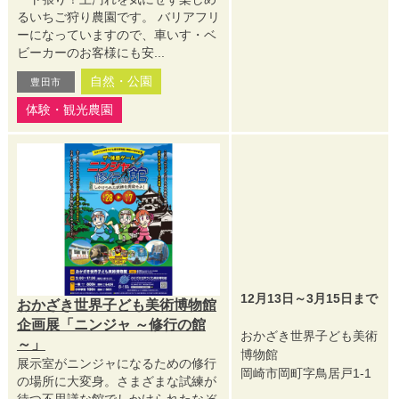
るいちご狩り農園です。 バリアフリ
ーになっていますので、車いす・ベ
ビーカーのお客様にも安...
自然・公園
豊田市
体験・観光農園
12月13日～3月15日まで
おかざき世界子ども美術博物館
企画展「ニンジャ ～修行の館
おかざき世界子ども美術
～」
博物館
展示室がニンジャになるための修行
岡崎市岡町字鳥居戸1-1
の場所に大変身。さまざまな試練が