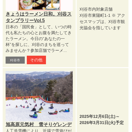
刈谷市内対象店舗
きょうはラーメン日和。刈谷ス
刈谷市東陽町1-1 ※ アク
タンプラリーVol.5
セスマップは、刈谷市観
日本の「国民食」として、いつの時
光協会を指しています
代も私たちの心とお腹を満たしてき
たラーメン。今日の“あなたの一
杯”を探しに、刈谷のまちを巡って
みませんか？参加店舗でラーメ...
その他
刈谷市
2025年12月6日(土)～
2026年3月31日(火)予定
旭高原元気村 雪そりゲレンデ
人工造雪機により、近場で雪遊びが