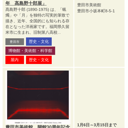
年 髙島野十郎展」
豊田市美術館
髙島野十郎 (1890-1975) は、「蝋
豊田市小坂本町8-5-1
燭」や「月」を独特の写実的筆致で
描き、近年、全国的にも知られる存
在となった洋画家です。福岡県久留
米市に生まれ、旧制第八高校...
歴史・文化
豊田市
博物館・美術館・科学館
屋内
歴史・文化
1月6日～3月15日まで
豊田市美術館 開館30周年記念