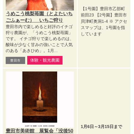
【1号園】豊田市乙部町
うめこう桃梨苺園（とよたいち
前田23 【2号園】豊田市
ごふぁーむ） いちご狩り
貝津町奥洞1-4 ※ アクセ
豊田市内で楽しめると好評のイチゴ
スマップは、1号園を指
狩り農園が、「うめこう桃梨苺園」
しています
です。 イチゴ狩りで楽しめるのは、
酸味が少なく甘みの強いことで人気
のある「あきひめ」。1月...
体験・観光農園
豊田市
1月6日～3月15日まで
豊田市美術館 展覧会「没後50