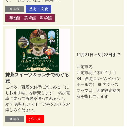
歴史・文化
高浜市
博物館・美術館・科学館
11月21日～3月22日まで
西尾市内
西尾市花ノ木町４丁目
抹茶スイーツ＆ランチでめぐる
64（西尾コンベンション
旅
ホール内） ※ アクセス
この冬、西尾をお得に楽しめる「に
マップは、西尾観光案内
しお旅手帖」を販売します。 名鉄電
所を指しています
車に乗って西尾を巡ってみません
か？ 美味しいスイーツやグルメをお
楽しみください。
グルメ
西尾市