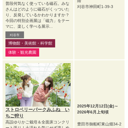
階
普段何気なく使っている磁石。みな
刈谷市神田町1-39-3
さんはどのように磁石がくっついた
り、反発しているかわかりますか？
今回の特別企画展は「磁力」をテー
マに、楽しく学べる展示...
刈谷市
博物館・美術館・科学館
体験・観光農園
2025年12月12日(金)～
ストロベリーパークみふね い
2026年6月上旬頃
ちご狩り
高設ゆりかご栽培＆全面床コンクリ
豊田市御船町東山畑34-2
ート張り！土汚れを気にせず楽しめ