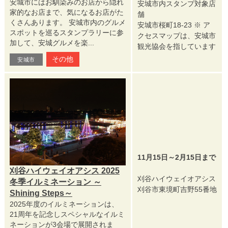
安城市にはお馴染みのお店から隠れ
安城市内スタンプ対象店
家的なお店まで、気になるお店がた
舗
くさんあります。 安城市内のグルメ
安城市桜町18-23 ※ ア
スポットを巡るスタンプラリーに参
クセスマップは、安城市
加して、安城グルメを楽...
観光協会を指しています
その他
安城市
11月15日～2月15日まで
刈谷ハイウェイオアシス 2025
刈谷ハイウェイオアシス
冬季イルミネーション ～
刈谷市東境町吉野55番地
Shining Steps～
2025年度のイルミネーションは、
21周年を記念しスペシャルなイルミ
ネーションが3会場で展開されま