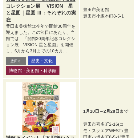
コレクション展 VISION 星
豊田市美術館
と星図｜星図 Ⅲ：それぞれの実
豊田市小坂本町8-5-1
在
豊田市美術館は今年で開館30周年を
迎えました。この節目にあたり、当
館では、「開館30周年記念コレクシ
ョン展 VISION 星と星図」を開催
し、6月から3月までの10カ月...
歴史・文化
豊田市
博物館・美術館・科学館
1月10日～2月28日まで
豊田市喜多町2-16(コ
モ・スクエアWEST) 豊
田市小坂本町8-5-1(豊田