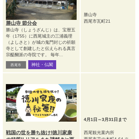
勝山寺
西尾市瓦町21
勝山寺 節分会
勝山寺（しょうざんじ）は、宝暦五
年（1755）に西尾城主の三浦義理
（よしさと）が城の鬼門封じの祈願
寺として創建したと伝えられる真言
宗醍醐派の寺院です。 毎年...
神社・仏閣
西尾市
4月1日～3月31日まで
戦国の世を勝ち抜け!徳川家康
西尾観光案内所