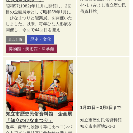
44-1（みよし市立歴史民
昭和57(1982)年11月に開館し、2回
俗資料館）
目の企画展示として昭和58年1月に
「ひなまつりと能楽展」を開催いた
しました。以来、毎年ひな人形展を
開催し、今回で44回目を迎え...
歴史・文化
みよし市
博物館・美術館・科学館
1月31日～3月8日まで
知立市歴史民俗資料館 企画展
知立市歴史民俗資料館
「知立のひなまつり」
知立市南新地2-3-3
近年、豪華な段飾り等に比べコンパ
クトでインテリアに合わせた雛人形