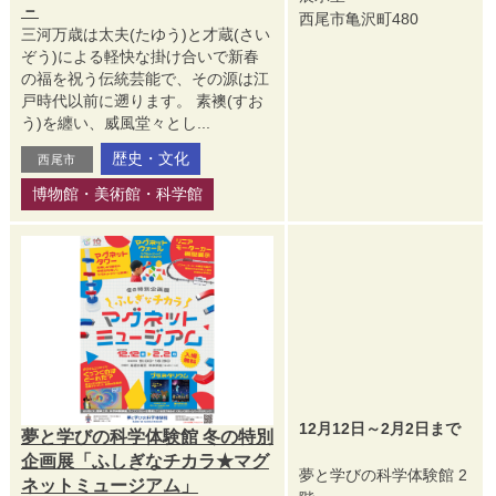
－
西尾市亀沢町480
三河万歳は太夫(たゆう)と才蔵(さい
ぞう)による軽快な掛け合いで新春
の福を祝う伝統芸能で、その源は江
戸時代以前に遡ります。 素襖(すお
う)を纏い、威風堂々とし...
歴史・文化
西尾市
博物館・美術館・科学館
12月12日～2月2日まで
夢と学びの科学体験館 冬の特別
企画展「ふしぎなチカラ★マグ
夢と学びの科学体験館 2
ネットミュージアム」