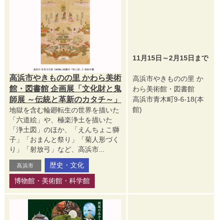
11月15日～2月15日まで
高浜市やきものの里 かわら美術
高浜市やきものの里 か
館・図書館 企画展「文化財と鬼
わら美術館・図書館
高浜市青木町9-6-18(本
師展 ～伝統と革新のカタチ～」
館)
地獄を含む輪廻転生の世界を描いた
「六道絵」や、極楽浄土を描いた
「浄土図」のほか、「えんちょこ獅
子」「おまんと祭り」「菊人形づく
り」「射放弓」など、高浜市...
歴史・文化
高浜市
博物館・美術館・科学館