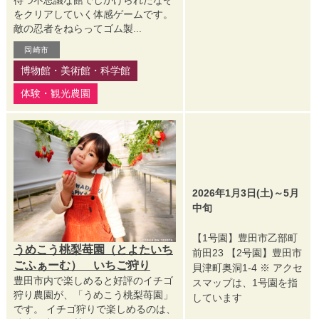
待つ不思議な館でしかけられたなぞ
をクリアしていく体感ゲームです。
敵の忍者をねらってゴム製...
岡崎市
博物館・美術館・科学館
体験・観光農園
2026年1月3日(土)～5月
中旬
【1号園】豊田市乙部町
うめこう桃梨苺園（とよたいち
前田23 【2号園】豊田市
ごふぁーむ） いちご狩り
貝津町奥洞1-4 ※ アクセ
豊田市内で楽しめると好評のイチゴ
スマップは、1号園を指
狩り農園が、「うめこう桃梨苺園」
しています
です。 イチゴ狩りで楽しめるのは、